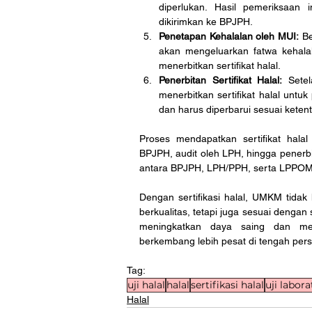
diperlukan. Hasil pemeriksaan
dikirimkan ke BPJPH.
Penetapan Kehalalan oleh MUI:
 B
akan mengeluarkan fatwa kehala
menerbitkan sertifikat halal.
Penerbitan Sertifikat Halal:
 Sete
menerbitkan sertifikat halal untu
dan harus diperbarui sesuai keten
Proses mendapatkan sertifikat halal
BPJPH, audit oleh LPH, hingga penerbi
antara BPJPH, LPH/PPH, serta LPPOM MU
Dengan sertifikasi halal, UMKM tid
berkualitas, tetapi juga sesuai denga
meningkatkan daya saing dan me
berkembang lebih pesat di tengah pers
Tag:
uji halal
halal
sertifikasi halal
uji labor
Halal