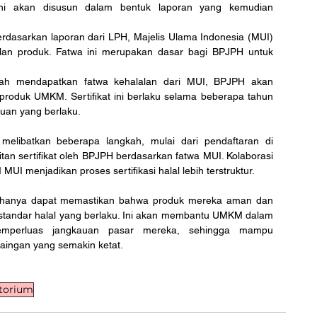
 ini akan disusun dalam bentuk laporan yang kemudian 
erdasarkan laporan dari LPH, Majelis Ulama Indonesia (MUI) 
lan produk. Fatwa ini merupakan dasar bagi BPJPH untuk 
lah mendapatkan fatwa kehalalan dari MUI, BPJPH akan 
k produk UMKM. Sertifikat ini berlaku selama beberapa tahun 
tuan yang berlaku.
 melibatkan beberapa langkah, mulai dari pendaftaran di 
tan sertifikat oleh BPJPH berdasarkan fatwa MUI. Kolaborasi 
I menjadikan proses sertifikasi halal lebih terstruktur.
ak hanya dapat memastikan bahwa produk mereka aman dan 
n standar halal yang berlaku. Ini akan membantu UMKM dalam 
mperluas jangkauan pasar mereka, sehingga mampu 
aingan yang semakin ketat.
atorium