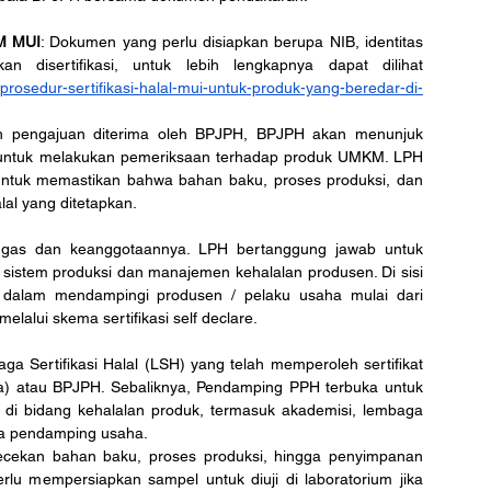
OM MUI
: Dokumen yang perlu disiapkan berupa NIB, identitas 
 disertifikasi, untuk lebih lengkapnya dapat dilihat 
g/prosedur-sertifikasi-halal-mui-untuk-produk-yang-beredar-di-
h pengajuan diterima oleh BPJPH, BPJPH akan menunjuk 
untuk melakukan pemeriksaan terhadap produk UMKM. LPH 
ntuk memastikan bahwa bahan baku, proses produksi, dan 
al yang ditetapkan. 
gas dan keanggotaannya. LPH bertanggung jawab untuk 
 sistem produksi dan manajemen kehalalan produsen. Di sisi 
dalam mendampingi produsen / pelaku usaha mulai dari 
elalui skema sertifikasi self declare.
ga Sertifikasi Halal (LSH) yang telah memperoleh sertifikat 
ia) atau BPJPH. Sebaliknya, Pendamping PPH terbuka untuk 
n di bidang kehalalan produk, termasuk akademisi, lembaga 
a pendamping usaha.
cekan bahan baku, proses produksi, hingga penyimpanan 
rlu mempersiapkan sampel untuk diuji di laboratorium jika 