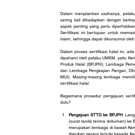
Dalam menjalankan usahanya, pelaku
sering kali dihadapkan dengan berbag
aspek penting yang perlu diperhatikan 
Sertifikasi ini bertujuan untuk mema
Islam, sehingga dapat dikonsumsi oleh
Dalam proses sertifikasi halal ini, a
dipahami oleh pelaku UMKM, yaitu Ke
Produk Halal (BPJPH), Lembaga Pemer
dan Lembaga Pengkajian Pangan, Oba
MUI). Masing-masing lembaga memili
sertifikasi halal.
Bagaimana prosedur pengajuan sertif
dulu?
Pengajuan STTD ke BPJPH
: Lan
(surat tanda terima dokumen) ke
merupakan lembaga di bawah Kem
diajukan secara tertulis kepada 