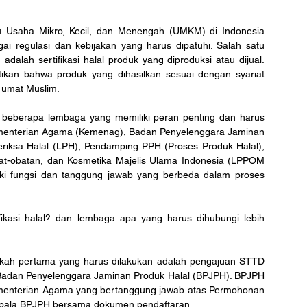
 Usaha Mikro, Kecil, dan Menengah (UMKM) di Indonesia 
ai regulasi dan kebijakan yang harus dipatuhi. Salah satu 
adalah sertifikasi halal produk yang diproduksi atau dijual. 
stikan bahwa produk yang dihasilkan sesuai dengan syariat 
 umat Muslim.
da beberapa lembaga yang memiliki peran penting dan harus 
menterian Agama (Kemenag), Badan Penyelenggara Jaminan 
iksa Halal (LPH), Pendamping PPH (Proses Produk Halal), 
t-obatan, dan Kosmetika Majelis Ulama Indonesia (LPPOM 
ki fungsi dan tanggung jawab yang berbeda dalam proses 
ikasi halal? dan lembaga apa yang harus dihubungi lebih 
gkah pertama yang harus dilakukan adalah pengajuan STTD 
 Badan Penyelenggara Jaminan Produk Halal (BPJPH). BPJPH 
enterian Agama yang bertanggung jawab atas Permohonan 
Kepala BPJPH bersama dokumen pendaftaran.