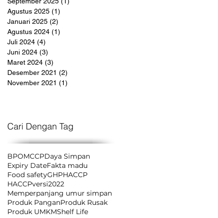
September 2025
(1)
1 postingan
Agustus 2025
(1)
1 postingan
Januari 2025
(2)
2 postingan
Agustus 2024
(1)
1 postingan
Juli 2024
(4)
4 postingan
Juni 2024
(3)
3 postingan
Maret 2024
(3)
3 postingan
Desember 2021
(2)
2 postingan
November 2021
(1)
1 postingan
Cari Dengan Tag
BPOM
CCP
Daya Simpan
Expiry Date
Fakta madu
Food safety
GHP
HACCP
HACCPversi2022
Memperpanjang umur simpan
Produk Pangan
Produk Rusak
Produk UMKM
Shelf Life