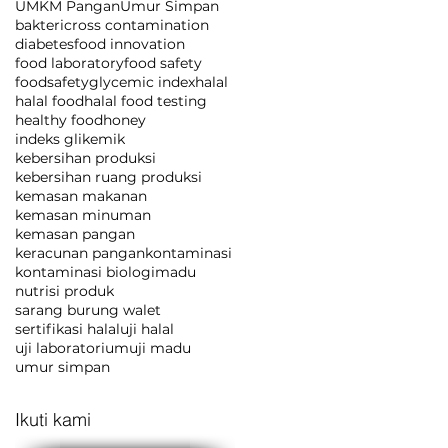
UMKM Pangan
Umur Simpan
bakteri
cross contamination
diabetes
food innovation
food laboratory
food safety
foodsafety
glycemic index
halal
halal food
halal food testing
healthy food
honey
indeks glikemik
kebersihan produksi
kebersihan ruang produksi
kemasan makanan
kemasan minuman
kemasan pangan
keracunan pangan
kontaminasi
kontaminasi biologi
madu
nutrisi produk
sarang burung walet
sertifikasi halal
uji halal
uji laboratorium
uji madu
umur simpan
Ikuti kami