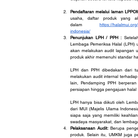
Pendaftaran melalui laman LPP
usaha, daftar produk yang akan
dalam
https://halalmui.or
indonesia/
Penunjukan LPH / PPH :
 Setela
Lembaga Pemeriksa Halal (LPH) 
akan melakukan audit lapangan u
produk akhir memenuhi standar hal
LPH dan PPH dibedakan dari tu
melakukan audit internal terhadap
lain, Pendamping PPH berperan 
persiapan hingga pengajuan halal m
LPH hanya bisa diikuti oleh Lemba
dari MUI (Majelis Ulama Indones
siapa saja yang memiliki keahlia
swadaya masyarakat, dan lembag
Pelaksanaan Audit:
 Berupa penge
produk. Selain itu, UMKM juga pe