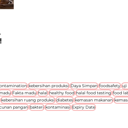
,
!
contamination
kebersihan produksi
Daya Simpan
foodsafety
uji
madu
Fakta madu
halal
healthy food
halal food testing
food la
kebersihan ruang produksi
diabetes
kemasan makanan
kemas
acunan pangan
bakteri
kontaminasi
Expiry Date