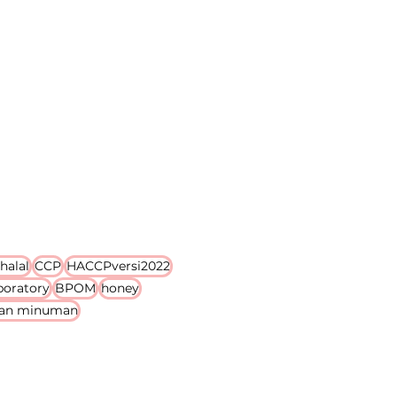
 halal
CCP
HACCPversi2022
boratory
BPOM
honey
an minuman