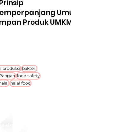
Prinsip
emperpanjang Umur
impan Produk UMKM
n produksi
bakteri
 Pangan
food safety
halal
halal food
boratorium
Indah Pajajaran Blok B-17