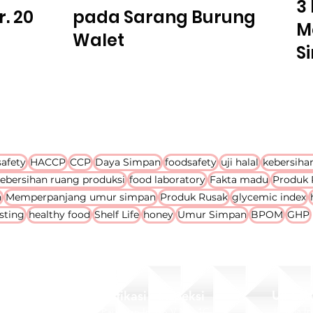
3 
. 2011
pada Sarang Burung
M
Walet
S
afety
HACCP
CCP
Daya Simpan
foodsafety
uji halal
kebersiha
ebersihan ruang produksi
food laboratory
Fakta madu
Produk
n
Memperpanjang umur simpan
Produk Rusak
glycemic index
esting
healthy food
Shelf Life
honey
Umur Simpan
BPOM
GHP
Uji La
Sertifikasi - Inspeksi
Jl. Villa 
Jl. Pajajaran Indah V No. 1C