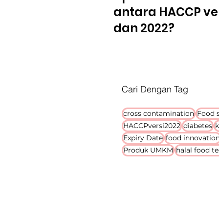
antara HACCP ver
dan 2022?
Cari Dengan Tag
cross contamination
Food s
HACCPversi2022
diabetes
k
Expiry Date
food innovatio
Produk UMKM
halal food t
PT. Embrio Biotekindo