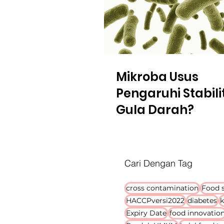
Mikroba Usus
Pengaruhi Stabili
Gula Darah?
Cari Dengan Tag
cross contamination
Food s
HACCPversi2022
diabetes
k
Expiry Date
food innovatio