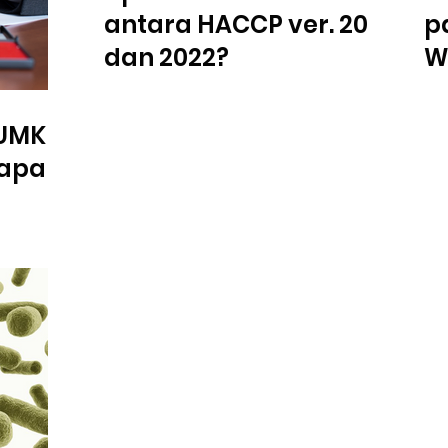
antara HACCP ver. 2011
p
dan 2022?
W
: UMKM
iapa