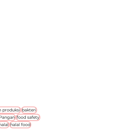
n produksi
bakteri
 Pangan
food safety
halal
halal food