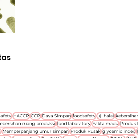
tas
afety
HACCP
CCP
Daya Simpan
foodsafety
uji halal
kebersiha
ebersihan ruang produksi
food laboratory
Fakta madu
Produk
n
Memperpanjang umur simpan
Produk Rusak
glycemic index