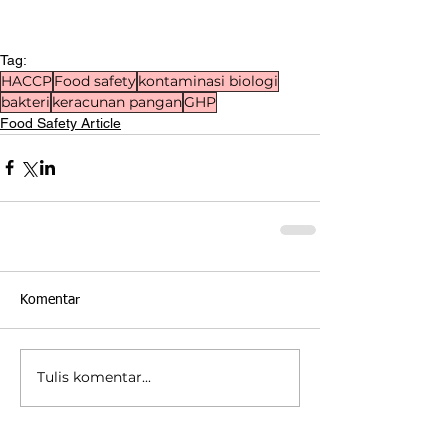
Tag:
HACCP
Food safety
kontaminasi biologi
bakteri
keracunan pangan
GHP
Food Safety Article
Komentar
Tulis komentar...