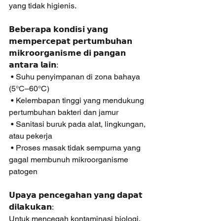
yang tidak higienis.
𝗕𝗲𝗯𝗲𝗿𝗮𝗽𝗮 𝗸𝗼𝗻𝗱𝗶𝘀𝗶 𝘆𝗮𝗻𝗴 
𝗺𝗲𝗺𝗽𝗲𝗿𝗰𝗲𝗽𝗮𝘁 𝗽𝗲𝗿𝘁𝘂𝗺𝗯𝘂𝗵𝗮𝗻 
𝗺𝗶𝗸𝗿𝗼𝗼𝗿𝗴𝗮𝗻𝗶𝘀𝗺𝗲 𝗱𝗶 𝗽𝗮𝗻𝗴𝗮𝗻 
𝗮𝗻𝘁𝗮𝗿𝗮 𝗹𝗮𝗶𝗻:
 • Suhu penyimpanan di zona bahaya 
(5°C–60°C)
 • Kelembapan tinggi yang mendukung 
pertumbuhan bakteri dan jamur
 • Sanitasi buruk pada alat, lingkungan, 
atau pekerja
 • Proses masak tidak sempurna yang 
gagal membunuh mikroorganisme 
patogen
𝗨𝗽𝗮𝘆𝗮 𝗽𝗲𝗻𝗰𝗲𝗴𝗮𝗵𝗮𝗻 𝘆𝗮𝗻𝗴 𝗱𝗮𝗽𝗮𝘁 
𝗱𝗶𝗹𝗮𝗸𝘂𝗸𝗮𝗻:
Untuk mencegah kontaminasi biologi, 