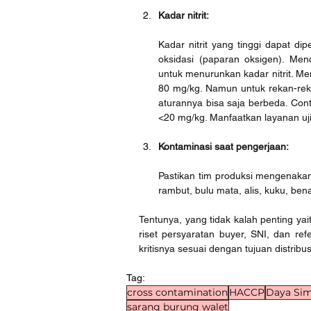
Kadar nitrit: 
Kadar nitrit yang tinggi dapat di
oksidasi (paparan oksigen). Me
untuk menurunkan kadar nitrit. Me
80 mg/kg. Namun untuk rekan-reka
aturannya bisa saja berbeda. Cont
<20 mg/kg. Manfaatkan layanan uji 
Kontaminasi saat pengerjaan: 
Pastikan tim produksi mengenaka
rambut, bulu mata, alis, kuku, ben
Tentunya, yang tidak kalah penting ya
riset persyaratan buyer, SNI, dan ref
kritisnya sesuai dengan tujuan distribus
Tag:
cross contamination
HACCP
Daya Si
sarang burung walet