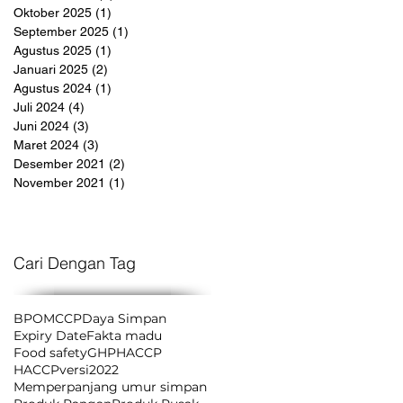
Oktober 2025
(1)
1 postingan
September 2025
(1)
1 postingan
Agustus 2025
(1)
1 postingan
Januari 2025
(2)
2 postingan
Agustus 2024
(1)
1 postingan
Juli 2024
(4)
4 postingan
Juni 2024
(3)
3 postingan
Maret 2024
(3)
3 postingan
Desember 2021
(2)
2 postingan
November 2021
(1)
1 postingan
Cari Dengan Tag
BPOM
CCP
Daya Simpan
Expiry Date
Fakta madu
Food safety
GHP
HACCP
HACCPversi2022
Memperpanjang umur simpan