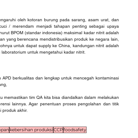
pengaruhi oleh kotoran burung pada sarang, asam urat, dan 
ncuci / merendam menjadi tahapan penting sebagai upaya 
nurut BPOM (standar indonesia) maksimal kadar nitrit adalah 
n yang berencana mendistribusikan produk ke negara lain, 
ohnya untuk dapat supply ke China, kandungan nitrit adalah 
laboratorium untuk mengetahui kadar nitrit.
n APD berkualitas dan lengkap untuk mencegah kontaminasi 
ang,
itu memastikan tim QA kita bisa diandalkan dalam melakukan 
erensi lainnya. Agar penentuan proses pengolahan dan titik 
i produk akhir. 
mpan
kebersihan produksi
CCP
foodsafety