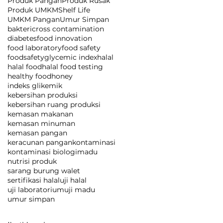
Produk Pangan
Produk Rusak
Produk UMKM
Shelf Life
UMKM Pangan
Umur Simpan
bakteri
cross contamination
diabetes
food innovation
food laboratory
food safety
foodsafety
glycemic index
halal
halal food
halal food testing
healthy food
honey
indeks glikemik
kebersihan produksi
kebersihan ruang produksi
kemasan makanan
kemasan minuman
kemasan pangan
keracunan pangan
kontaminasi
kontaminasi biologi
madu
nutrisi produk
sarang burung walet
sertifikasi halal
uji halal
uji laboratorium
uji madu
umur simpan