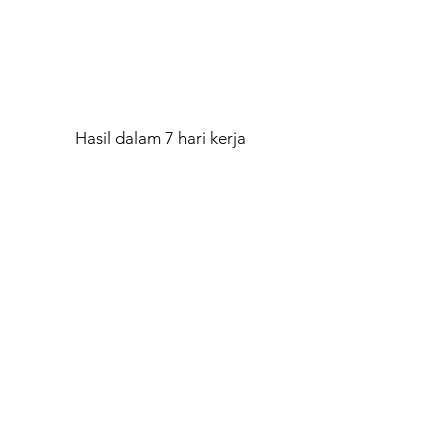
Hasil dalam 7 hari kerja
PT. Embrio Biotekindo
Sertifikasi - Inspeksi
Jl. Pajajaran Indah V No. 1C
Bogor, Jawa Barat
+62 251 8332403
Uji Laboratorium
Jl. Villa Indah Pajajaran Blok B-17
Pulo Armin, Bogor, Jawa Barat