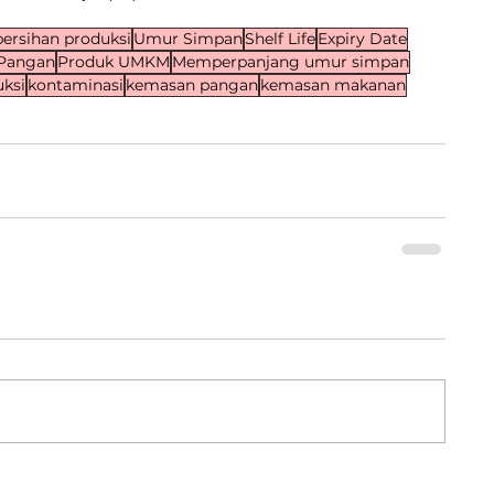
bersihan produksi
Umur Simpan
Shelf Life
Expiry Date
Pangan
Produk UMKM
Memperpanjang umur simpan
uksi
kontaminasi
kemasan pangan
kemasan makanan