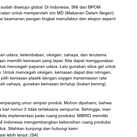
dah disetujui global. Di Indonesia, SNI dan BPOM 
aratan untuk memperoleh izin MD (Makanan Dalam Negeri). 
kasi keamanan pangan tingkat manufaktur dan ekspor seperti 
ari udara, kelembaban, oksigen, cahaya, dan terutama 
an memilih kemasan yang tepat. Kita dapat menggunakan 
ntuk mencegah paparan udara. Lalu gunakan silica gel untuk 
Untuk mencegah oksigen, kemasan dapat diisi nitrogen, 
u pilih kemasan plastik dengan oxygen transmission rate 
ah cahaya, gunakan kemasan tertutup (bukan bening). 
emperpanjang umur simpan produk. Mohon dipahami, bahwa 
la kiat nomor 2 tidak terlaksana sempurna. Sehingga, mari 
kita implementasi pada ruang produksi. MBRIO memiliki 
KM Indonesia mengembangkan kebersihan ruang produksi 
k. Silahkan kunjungi dan hubungi kami 
asi lebih lanjut. (SA)