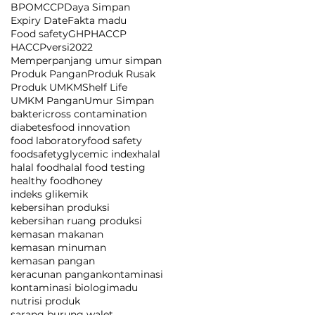
BPOM
CCP
Daya Simpan
Expiry Date
Fakta madu
Food safety
GHP
HACCP
HACCPversi2022
Memperpanjang umur simpan
Produk Pangan
Produk Rusak
Produk UMKM
Shelf Life
UMKM Pangan
Umur Simpan
bakteri
cross contamination
diabetes
food innovation
food laboratory
food safety
foodsafety
glycemic index
halal
halal food
halal food testing
healthy food
honey
indeks glikemik
kebersihan produksi
kebersihan ruang produksi
kemasan makanan
kemasan minuman
kemasan pangan
keracunan pangan
kontaminasi
kontaminasi biologi
madu
nutrisi produk
sarang burung walet