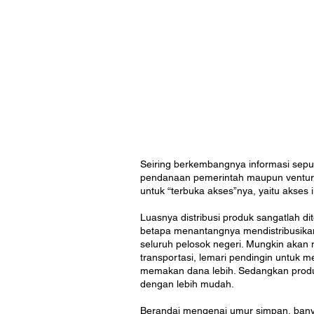
Seiring berkembangnya informasi sepu
pendanaan pemerintah maupun venture 
untuk “terbuka akses”nya, yaitu akse
Luasnya distribusi produk sangatlah d
betapa menantangnya mendistribusikan
seluruh pelosok negeri. Mungkin akan
transportasi, lemari pendingin untuk m
memakan dana lebih. Sedangkan produk
dengan lebih mudah.
Berandai mengenai umur simpan, bany