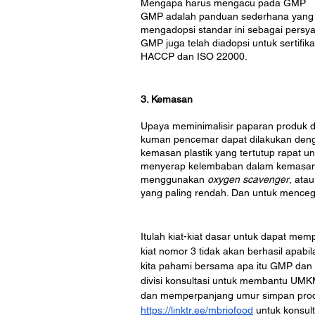
Mengapa harus mengacu pada GMP
GMP adalah panduan sederhana yang su
mengadopsi standar ini sebagai persy
GMP juga telah diadopsi untuk sertifi
HACCP dan ISO 22000. 
3. Kemasan
Upaya meminimalisir paparan produk d
kuman pencemar dapat dilakukan deng
kemasan plastik yang tertutup rapat u
menyerap kelembaban dalam kemasan. 
menggunakan 
oxygen scavenger
, ata
yang paling rendah. Dan untuk menceg
Itulah kiat-kiat dasar untuk dapat m
kiat nomor 3 tidak akan berhasil apabi
kita pahami bersama apa itu GMP dan 
divisi konsultasi untuk membantu UM
dan memperpanjang umur simpan produ
https://linktr.ee/mbriofood
 untuk konsult