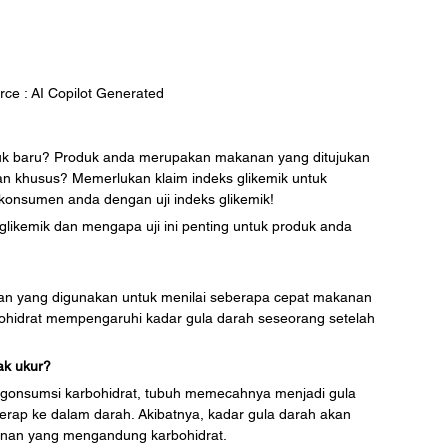
rce : AI Copilot Generated
uk baru? Produk anda merupakan makanan yang ditujukan 
an khusus? Memerlukan klaim indeks glikemik untuk 
nsumen anda dengan uji indeks glikemik!
 glikemik dan mengapa uji ini penting untuk produk anda
ran yang digunakan untuk menilai seberapa cepat makanan 
idrat mempengaruhi kadar gula darah seseorang setelah 
ak ukur? 
engonsumsi karbohidrat, tubuh memecahnya menjadi gula 
erap ke dalam darah. Akibatnya, kadar gula darah akan 
nan yang mengandung karbohidrat. 