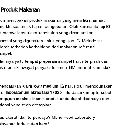
k Produk Makanan
dis merupakan produk makanan yang memiliki manfaat 
g khusus untuk tujuan pengobatan. Oleh karena itu, uji IG 
k memvalidasi klaim kesehatan yang dicantumkan.
sional yang digunakan untuk pengujian IG. Metode ini 
arah terhadap karbohidrat dari makanan referensi 
sampel.
lamnya yaitu tempat preparasi sampel harus terpisah dari 
k memiliki riwayat penyakit tertentu, BMI normal, dan tidak 
mengajukan 
klaim low / medium IG
 harus diuji menggunakan 
 di 
laboratorium akreditasi 17025
.  Berdasarkan uji tersebut, 
ngujian indeks glikemik produk anda dapat dipercaya dan 
ional yang telah ditetapkan.
akui, akurat, dan terpercaya? Mbrio Food Laboratory 
ayanan terbaik dari kami!