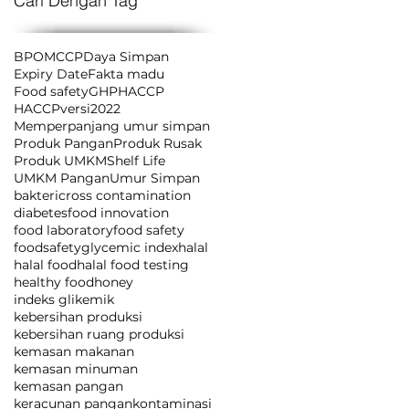
Cari Dengan Tag
BPOM
CCP
Daya Simpan
Expiry Date
Fakta madu
Food safety
GHP
HACCP
HACCPversi2022
Memperpanjang umur simpan
Produk Pangan
Produk Rusak
Produk UMKM
Shelf Life
UMKM Pangan
Umur Simpan
bakteri
cross contamination
diabetes
food innovation
food laboratory
food safety
foodsafety
glycemic index
halal
halal food
halal food testing
healthy food
honey
indeks glikemik
kebersihan produksi
kebersihan ruang produksi
kemasan makanan
kemasan minuman
kemasan pangan
keracunan pangan
kontaminasi