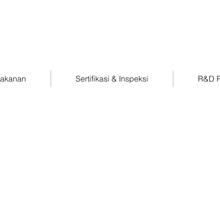
Makanan
Sertifikasi & Inspeksi
R&D P
BRIO Certification B