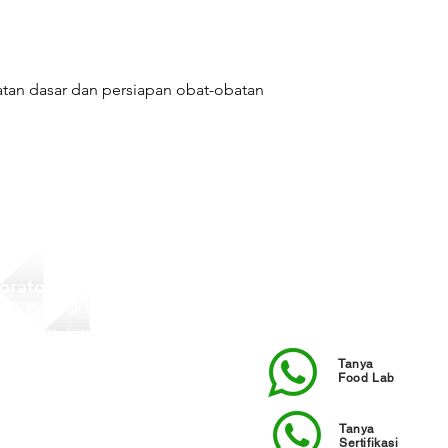
numan
an dasar dan persiapan obat-obatan
boratorium
Indah Pajajaran Blok B-17
in, Bogor, Jawa Barat
8325753
Tanya
Food Lab
Tanya
Sertifikasi