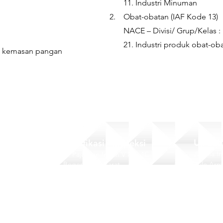
11. Industri Mi
2. Obat-obatan (IAF Kode 13)
NACE – Divisi/ Grup/Kelas :
21. Industri produk obat-obat
n kemasan pangan
Uji La
Sertifikasi - Inspeksi
Jl. Villa 
Jl. Pajajaran Indah V No. 1C
Bogor, Jawa Barat
Pulo Arm
+62 251 8332403
+62 251 